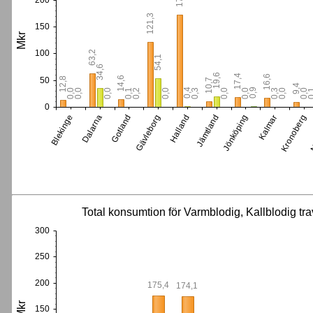
200
121,3
150
Mkr
100
63,2
54,1
34,6
19,6
17,4
16,6
14,6
50
12,8
10,7
9,4
0,9
0,4
0,3
0,3
0,2
0
0,1
0,0
0,0
0,0
0,0
0,0
0,0
0,0
0,0
0
Dalarna
Jämtland
N
Blekinge
Halland
Kronoberg
Gävleborg
Kalmar
Gotland
Jönköping
Total konsumtion för Varmblodig, Kallblodig tra
300
250
200
175,4
174,1
Mkr
150