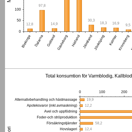
97,8
100
30,3
50
18,3
16,9
14,9
12,8
9,5
0
Dalarna
Jämtland
N
Blekinge
Halland
Kronoberg
Gävleborg
Kalmar
Gotland
Jönköping
Total konsumtion för Varmblodig, Kallblodi
0
100
200
Alternativbehandling och hästmassage
19,9
Apoteksvaror (inkl.avmaskning)
12,2
Avel och uppfödning
Foder-och ströproduktion
Försäkringstjänster
58,2
Hovslageri
12,4