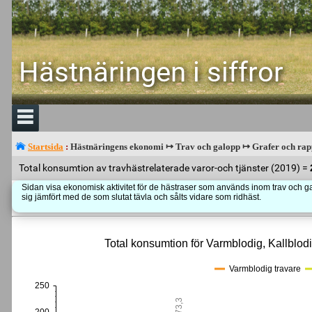
Hästnäringen i siffror
Startsida
:
Hästnäringens ekonomi ↦ Trav och galopp ↦ Grafer och rap
Total konsumtion av travhästrelaterade varor-och tjänster (2019) =
Sidan visa ekonomisk aktivitet för de hästraser som används inom trav och ga
sig jämfört med de som slutat tävla och sålts vidare som ridhäst.
Total konsumtion för Varmblodig, Kallblodi
Varmblodig travare
250
173,3