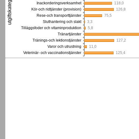
utgiftskategori
Inackorderingsverksamhet
118,0
Kör-och ridtjänster (provision)
126,8
Rese-och transporttjänster
75,5
Sluthantering och slakt
3,3
Tilläggsfoder och vitaminproduktion
5,8
Tränartjänster
Tränings-och lektionstjänster
127,2
Varor och utrustning
11,0
Veterinär- och vaccinationstjänster
125,4