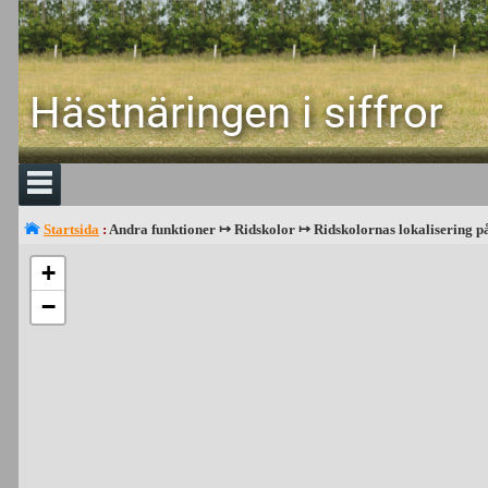
Hästnäringen i siffror
Startsida
:
Andra funktioner ↦ Ridskolor ↦ Ridskolornas lokalisering p
+
−