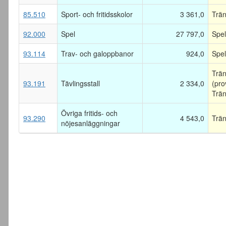
85.510
Sport- och fritidsskolor
3 361,0
Trän
92.000
Spel
27 797,0
Spel
93.114
Trav- och galoppbanor
924,0
Spel
Trän
93.191
Tävlingsstall
2 334,0
(pro
Trän
Övriga fritids- och
93.290
4 543,0
Trän
nöjesanläggningar