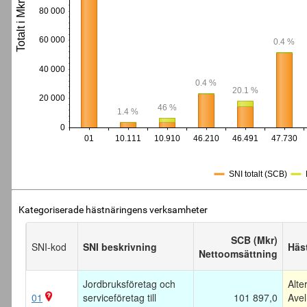
Totalt i Mkr
80 000
60 000
0.4 %
40 000
0.4 %
20.1 %
20 000
46 %
1.4 %
0
01
10.111
10.910
46.210
46.491
47.730
SNI totalt (SCB)
Kategoriserade hästnäringens verksamheter
SCB (Mkr)
SNI-kod
SNI beskrivning
Häst
Nettoomsättning
Jordbruksföretag och
Alte
01
serviceföretag till
101 897,0
Avel