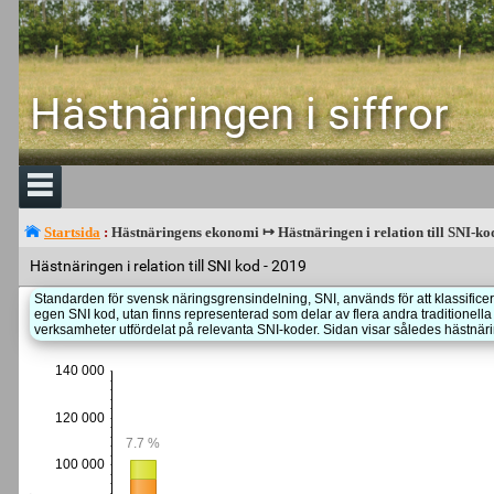
Hästnäringen i siffror
Startsida
:
Hästnäringens ekonomi ↦ Hästnäringen i relation till SNI-ko
Hästnäringen i relation till SNI kod - 2019
Standarden för svensk näringsgrensindelning, SNI, används för att klassificer
egen SNI kod, utan finns representerad som delar av flera andra traditione
verksamheter utfördelat på relevanta SNI-koder. Sidan visar således hästnä
140 000
120 000
7.7 %
100 000