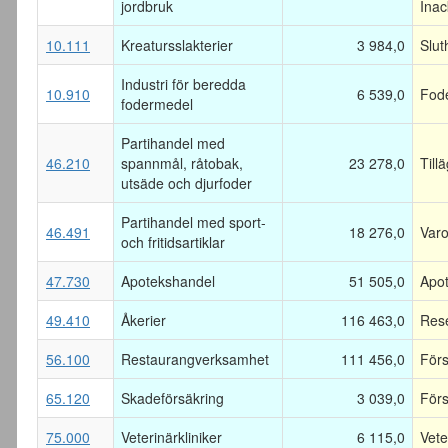
jordbruk
Inac
10.111
Kreatursslakterier
3 984,0
Slut
Industri för beredda
10.910
6 539,0
Fode
fodermedel
Partihandel med
46.210
spannmål, råtobak,
23 278,0
Till
utsäde och djurfoder
Partihandel med sport-
46.491
18 276,0
Varo
och fritidsartiklar
47.730
Apotekshandel
51 505,0
Apot
49.410
Åkerier
116 463,0
Rese
56.100
Restaurangverksamhet
111 456,0
Förs
65.120
Skadeförsäkring
3 039,0
Förs
75.000
Veterinärkliniker
6 115,0
Vete