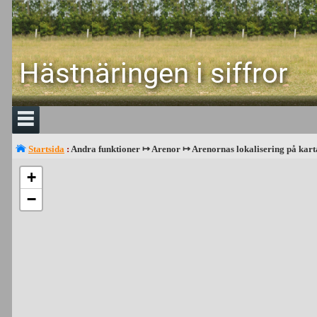
Hästnäringen i siffror
Startsida
:
Andra funktioner ↦ Arenor ↦ Arenornas lokalisering på kart
+
−