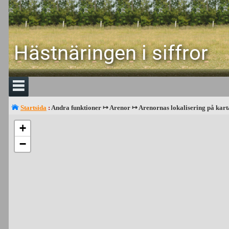
Hästnäringen i siffror
Startsida
:
Andra funktioner ↦ Arenor ↦ Arenornas lokalisering på kart
+
−