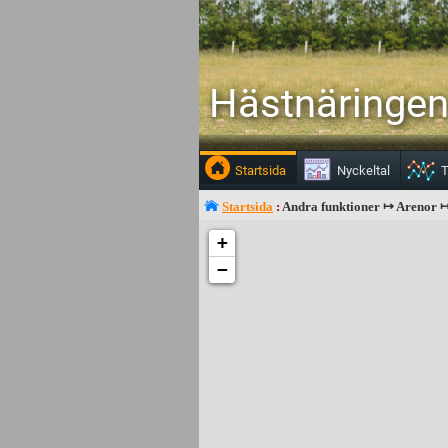
Hästnäringen 
Startsida
Nyckeltal
T
Startsida
:
Andra funktioner ↦ Arenor ↦
+
−