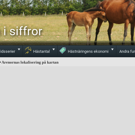
i siffror
Toggle
Toggle
Toggle
idsserier
Hästantal
Hästnäringens ekonomi
Andra fu
 Arenornas lokalisering på kartan