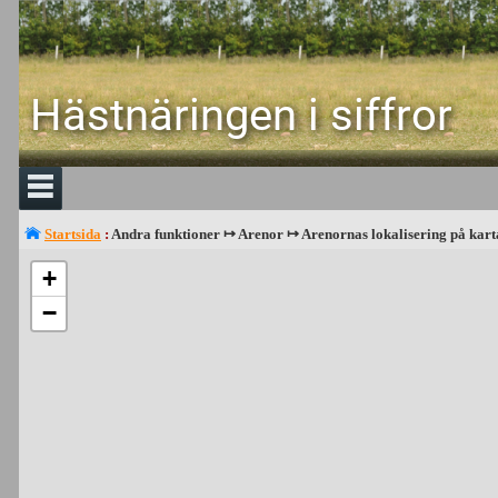
Hästnäringen i siffror
Startsida
:
Andra funktioner ↦ Arenor ↦ Arenornas lokalisering på kart
+
−