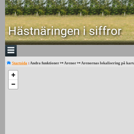
Hästnäringen i siffror
Startsida
:
Andra funktioner ↦ Arenor ↦ Arenornas lokalisering på kart
+
−