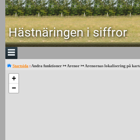
Hästnäringen i siffror
Startsida
:
Andra funktioner ↦ Arenor ↦ Arenornas lokalisering på kart
+
−