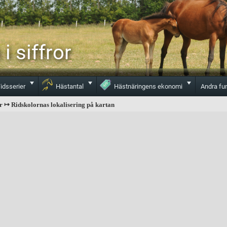
i siffror
Toggle
Toggle
Toggle
idsserier
Hästantal
Hästnäringens ekonomi
Andra fu
r ↦ Ridskolornas lokalisering på kartan