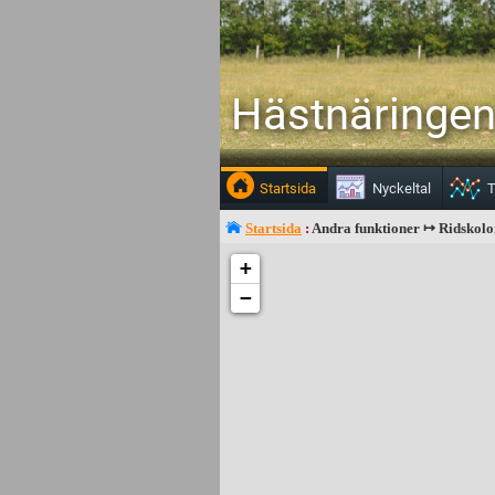
Hästnäringen 
Startsida
Nyckeltal
T
Startsida
:
Andra funktioner ↦ Ridskolo
+
−