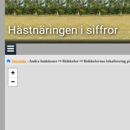
Hästnäringen i siffror
Startsida
:
Andra funktioner ↦ Ridskolor ↦ Ridskolornas lokalisering p
+
−