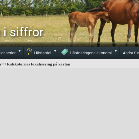
i siffror
Toggle
Toggle
Toggle
idsserier
Hästantal
Hästnäringens ekonomi
Andra fu
r ↦ Ridskolornas lokalisering på kartan