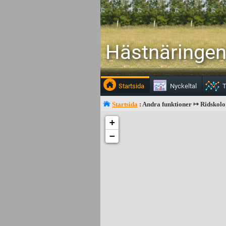
Hästnäringen 
Startsida
Nyckeltal
T
Startsida
:
Andra funktioner ↦ Ridskolo
+
−