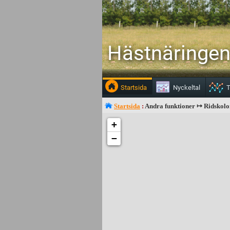
Hästnäringen 
Startsida
Nyckeltal
T
Startsida
:
Andra funktioner ↦ Ridskolo
+
−