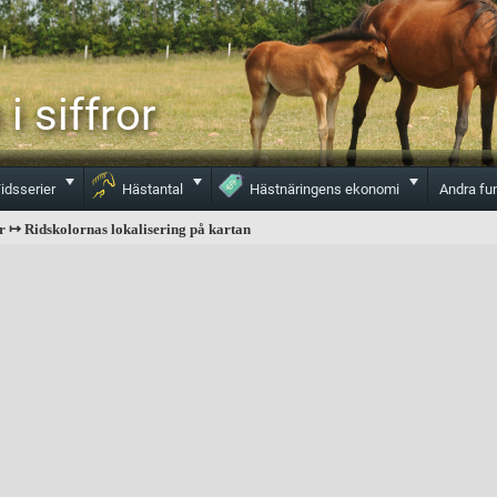
i siffror
Toggle
Toggle
Toggle
idsserier
Hästantal
Hästnäringens ekonomi
Andra fu
r ↦ Ridskolornas lokalisering på kartan