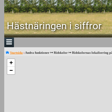
Hästnäringen i siffror
Startsida
:
Andra funktioner ↦ Ridskolor ↦ Ridskolornas lokalisering p
+
−