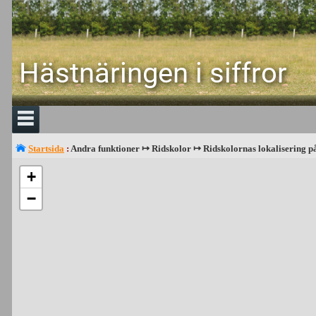
Hästnäringen i siffror
Startsida
:
Andra funktioner ↦ Ridskolor ↦ Ridskolornas lokalisering p
+
−