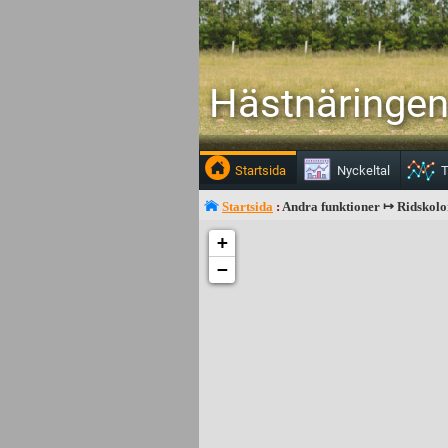
Hästnäringen 
Startsida
Nyckeltal
T
Startsida
:
Andra funktioner ↦ Ridskolo
+
−