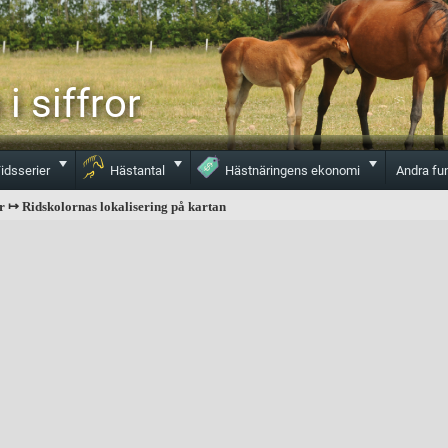
i siffror
Toggle
Toggle
Toggle
idsserier
Hästantal
Hästnäringens ekonomi
Andra fu
r ↦ Ridskolornas lokalisering på kartan